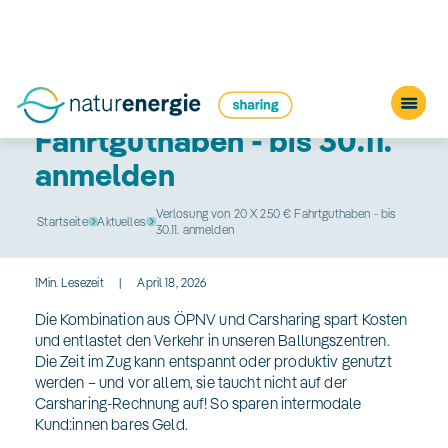
Verlosung von 20 X 250 €
Fahrtguthaben - bis 30.11.
anmelden
Verlosung von 20 X 250 € Fahrtguthaben - bis
Startseite
Aktuelles
30.11. anmelden
1
Min. Lesezeit
|
April 18, 2026
Die Kombination aus ÖPNV und Carsharing spart Kosten
und entlastet den Verkehr in unseren Ballungszentren.
Die Zeit im Zug kann entspannt oder produktiv genutzt
werden – und vor allem, sie taucht nicht auf der
Carsharing-Rechnung auf! So sparen intermodale
Kund:innen bares Geld.