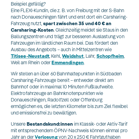
Beispiel gefällig?
Eine FLEXI-Kundin, die z. B. von Freiburg mit der S-Bahn
nach Donaueschingen fährt und erst dort ein Carsharing-
Fahrzeug nutzt,
spart zwischen 35 und 40 € an
Carsharing-Kosten
. Gleichzeitig meidet sie Staus in den
Ballungszentren und trägt zur besseren Auslastung von
Fahrzeugen im ländlichen Raum bei. Das fördert den
Ausbau des Angebots – auch in Mittelzentren wie
Titisee-Neustadt
, Kehl,
Waldshut
, Lahr,
Schopfheim
,
Weil am Rhein oder
Emmendingen
.
Wir stellen an über 60 Bahnhaltepunkten in Südbaden
Carsharing-Fahrzeuge bereit – entweder direkt am
Bahnhof oder in maximal 10 Minuten Fußlaufweite.
Elektrofahrzeuge an Bahnknotenpunkten wie
Donaueschingen, Radolfzell oder Offenburg
ermöglichen es, die letzten Kilometer bis zum Ziel flexibel
und emissionsfrei zu bewältigen.
Unsere
Bestandskund:innen
im Klassik- oder Aktiv-Tarif
mit entsprechendem ÖPNV-Nachweis können einmal pro
Jahr an der
Verlosung
von 20 x 250 € Fahrtguthaben