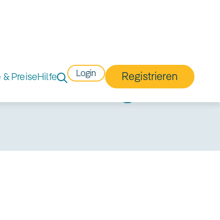
Login
Registrieren
e & Preise
Hilfe
l in deiner Region