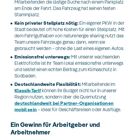
Mitarbeitenden die lästige Suche nach einem Parkplatz
am Ende der Fahrt. Das Fahrzeug hat seinen festen
Stammplatz.
Kein privater Stellplatz nötig:
Ein eigener PKW in der
Stadt bedeutet oft hohe Kosten für einen Stellplatz. Mit
dem Fahrtguthaben von naturenergie sharing nutzt das
Team unsere Fahrzeuge genau dann, wenn sie
gebraucht werden – ohne die Last eines eigenen Autos.
Emissionsfrei unterwegs:
Mit unserer wachsenden
Elektroflotte ist Ihr Team lokal emissionsfrei unterwegs
und leistet einen echten Beitrag zum Klimaschutz in
Südbaden.
Deutschlandweite Flexibilität:
Mitarbeitende im
Klassik-Tarif
können ihr Budget nicht nur in unserer
Region nutzen, sondern über die Quernutzung
deutschlandweit bei Partner-Organisationen
mobil sein
– ideal für Geschäftsreisen oder Ausflüge.
Ein Gewinn für Arbeitgeber und
Arbeitnehmer